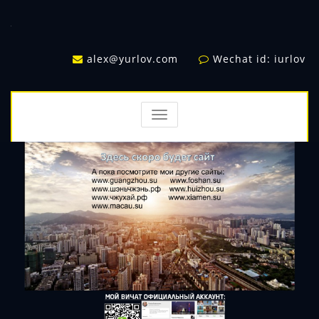
alex@yurlov.com
Wechat id: iurlov
TOGGLE
NAVIGATION